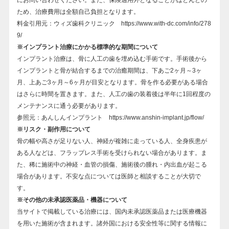
にお問い合わせください。また、保険適用外となることがほとんどの
ため、治療費用は全額自己負担となります。
料金引用元：ウィズ歯科クリニック
https://www.with-dc.com/info/278
9/
※インプラント治療にかかる標準的な期間について
インプラント治療は、骨に人工の歯を埋め込む手術です。手術後から
インプラントと骨が結合するまでの治癒期間は、下あご2ヶ月～3ヶ
月、上あご3ヶ月～6ヶ月が目安となります。骨を作る必要がある場合
はさらに時間を置きます。また、人工の歯の装着後は半年に1回程度の
メンテナンスに通う必要があります。
参照元：あんしんインプラント
https://www.anshin-implant.jp/flow/
※リスク・副作用について
骨の幅や高さが足りない人、神経が複雑に走っている人、全身疾患が
ある人などは、フラップレス手術を受けられない場合があります。ま
た、稀に施術中の神経・血管の損傷、施術後の腫れ・内出血が起こる
場合があります。不安な点については医師と相談することが大切で
す。
※その他の未承認医薬品・機器について
当サイトで掲載している治療には、国内未承認医薬品または医療機器
を用いた施術が含まれます。諸外国における安全性等に関する情報に