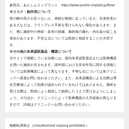
参照元：あんしんインプラント
https://www.anshin-implant.jp/flow/
※リスク・副作用について
骨の幅や高さが足りない人、神経が複雑に走っている人、全身疾患が
ある人などは、フラップレス手術を受けられない場合があります。ま
た、稀に施術中の神経・血管の損傷、施術後の腫れ・内出血が起こる
場合があります。不安な点については医師と相談することが大切で
す。
※その他の未承認医薬品・機器について
当サイトで掲載している治療には、国内未承認医薬品または医療機器
を用いた施術が含まれます。諸外国における安全性等に関する情報に
ついては医療機器によって異なります。不明な点については各クリニ
ックへ直接お問い合わせください。また、未承認機器による治療は厚
生労働省によって効果が認められているわけではありません。施術を
受ける際は、医師によく相談して納得したうえで受けるようにしまし
ょう。そのほか、クリニックによって医療機器の入手経路が異なりま
すので、詳細はクリニックへお問い合わせください。
無断転用禁止（Unauthorized copying prohibited.）