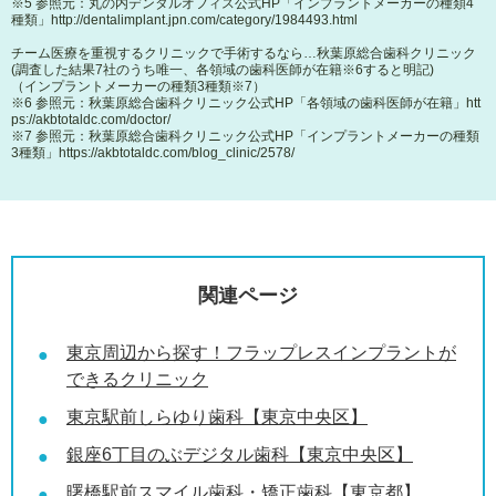
※5 参照元：丸の内デンタルオフィス公式HP「インプラントメーカーの種類4
種類」
http://dentalimplant.jpn.com/category/1984493.html
チーム医療を重視するクリニックで手術するなら…秋葉原総合歯科クリニック
(調査した結果7社のうち唯一、各領域の歯科医師が在籍※6すると明記)
（インプラントメーカーの種類3種類※7）
※6 参照元：秋葉原総合歯科クリニック公式HP「各領域の歯科医師が在籍」
htt
ps://akbtotaldc.com/doctor/
※7 参照元：秋葉原総合歯科クリニック公式HP「インプラントメーカーの種類
3種類」
https://akbtotaldc.com/blog_clinic/2578/
関連ページ
東京周辺から探す！フラップレスインプラントが
できるクリニック
東京駅前しらゆり歯科【東京中央区】
銀座6丁目のぶデジタル歯科【東京中央区】
曙橋駅前スマイル歯科・矯正歯科【東京都】