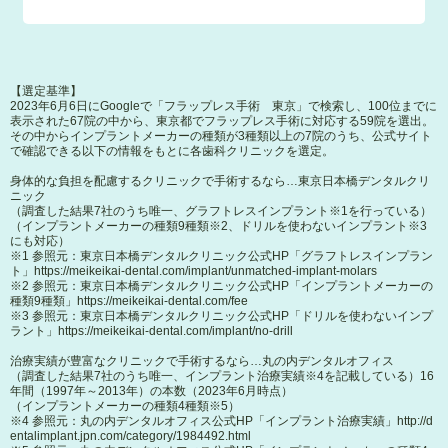
【選定基準】
2023年6月6日にGoogleで「フラップレス手術 東京」で検索し、100位までに
表示された67院の中から、東京都でフラップレス手術に対応する59院を選出。
その中からインプラントメーカーの種類が3種類以上の7院のうち、公式サイト
で確認できる以下の情報をもとに各歯科クリニックを選定。
身体的な負担を配慮するクリニックで手術するなら…東京日本橋デンタルクリ
ニック
（調査した結果7社のうち唯一、グラフトレスインプラント※1を行っている）
（インプラントメーカーの種類9種類※2、ドリルを使わないインプラント※3
にも対応）
※1 参照元：東京日本橋デンタルクリニック公式HP「グラフトレスインプラン
ト」
https://meikeikai-dental.com/implant/unmatched-implant-molars
※2 参照元：東京日本橋デンタルクリニック公式HP「インプラントメーカーの
種類9種類」
https://meikeikai-dental.com/fee
※3 参照元：東京日本橋デンタルクリニック公式HP「ドリルを使わないインプ
ラント」
https://meikeikai-dental.com/implant/no-drill
治療実績が豊富なクリニックで手術するなら…丸の内デンタルオフィス
（調査した結果7社のうち唯一、インプラント治療実績※4を記載している）16
年間（1997年～2013年）の本数（2023年6月時点）
（インプラントメーカーの種類4種類※5）
※4 参照元：丸の内デンタルオフィス公式HP「インプラント治療実績」
http://d
entalimplant.jpn.com/category/1984492.html