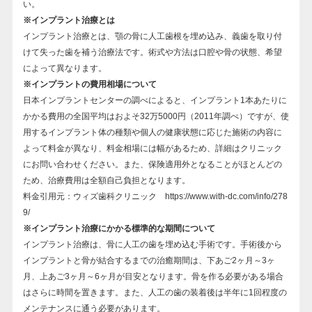
い。
※インプラント治療とは
インプラント治療とは、顎の骨に人工歯根を埋め込み、義歯を取り付
けて失った歯を補う治療法です。術式や方法は口腔や骨の状態、希望
によって異なります。
※インプラントの費用相場について
日本インプラントセンターの調べによると、インプラント1本あたりに
かかる費用の全国平均はおよそ32万5000円（2011年調べ）ですが、使
用するインプラント体の種類や個人の健康状態に応じた施術の内容に
よって料金が異なり、料金相場には幅があるため、詳細はクリニック
にお問い合わせください。また、保険適用外となることがほとんどの
ため、治療費用は全額自己負担となります。
料金引用元：ウィズ歯科クリニック
https://www.with-dc.com/info/278
9/
※インプラント治療にかかる標準的な期間について
インプラント治療は、骨に人工の歯を埋め込む手術です。手術後から
インプラントと骨が結合するまでの治癒期間は、下あご2ヶ月～3ヶ
月、上あご3ヶ月～6ヶ月が目安となります。骨を作る必要がある場合
はさらに時間を置きます。また、人工の歯の装着後は半年に1回程度の
メンテナンスに通う必要があります。