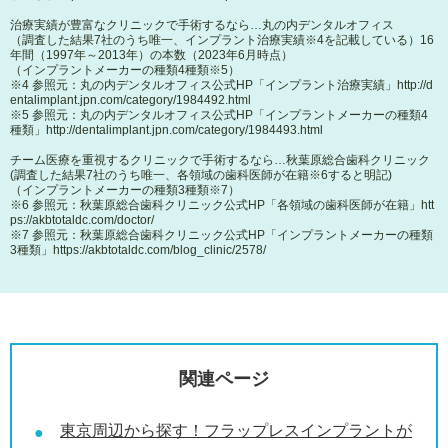
治療実績が豊富なクリニックで手術するなら…丸の内デンタルオフィス
（調査した結果7社のうち唯一、インプラント治療実績※4を記載している）16
年間（1997年～2013年）の本数（2023年6月時点）
（インプラントメーカーの種類4種類※5）
※4 参照元：丸の内デンタルオフィス公式HP「インプラント治療実績」
http://d
entalimplant.jpn.com/category/1984492.html
※5 参照元：丸の内デンタルオフィス公式HP「インプラントメーカーの種類4
種類」
http://dentalimplant.jpn.com/category/1984493.html
チーム医療を重視するクリニックで手術するなら…秋葉原総合歯科クリニック
(調査した結果7社のうち唯一、各領域の歯科医師が在籍※6すると明記)
（インプラントメーカーの種類3種類※7）
※6 参照元：秋葉原総合歯科クリニック公式HP「各領域の歯科医師が在籍」
htt
ps://akbtotaldc.com/doctor/
※7 参照元：秋葉原総合歯科クリニック公式HP「インプラントメーカーの種類
3種類」
https://akbtotaldc.com/blog_clinic/2578/
関連ページ
東京周辺から探す！フラップレスインプラントが