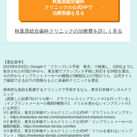
秋葉原総合歯科
クリニックの公式HPで
治療実績を見る
秋葉原総合歯科
クリニックの治療費を
詳しく見る
【選定基準】
2023年6月6日にGoogleで「フラップレス手術 東京」で検索し、100位までに
表示された67院の中から、東京都でフラップレス手術に対応する59院を選出。
その中からインプラントメーカーの種類が3種類以上の7院のうち、公式サイト
で確認できる以下の情報をもとに各歯科クリニックを選定。
身体的な負担を配慮するクリニックで手術するなら…東京日本橋デンタルクリ
ニック
（調査した結果7社のうち唯一、グラフトレスインプラント※1を行っている）
（インプラントメーカーの種類9種類※2、ドリルを使わないインプラント※3
にも対応）
※1 参照元：東京日本橋デンタルクリニック公式HP「グラフトレスインプラン
ト」
https://meikeikai-dental.com/implant/unmatched-implant-molars
※2 参照元：東京日本橋デンタルクリニック公式HP「インプラントメーカーの
種類9種類」
https://meikeikai-dental.com/fee
※3 参照元：東京日本橋デンタルクリニック公式HP「ドリルを使わないインプ
ラント」
https://meikeikai-dental.com/implant/no-drill