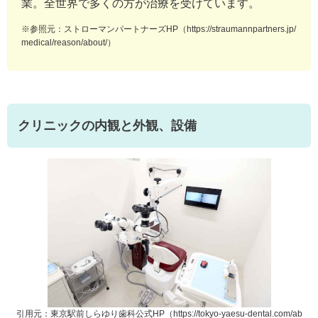
業。全世界で多くの方が治療を受けています。
※参照元：ストローマンパートナーズHP（
https://straumannpartners.jp/
medical/reason/about/
）
クリニックの内観と外観、設備
/ab
引用元：東京駅前しらゆり歯科公式HP（https://tokyo-yaesu-dental.com/ab
引用