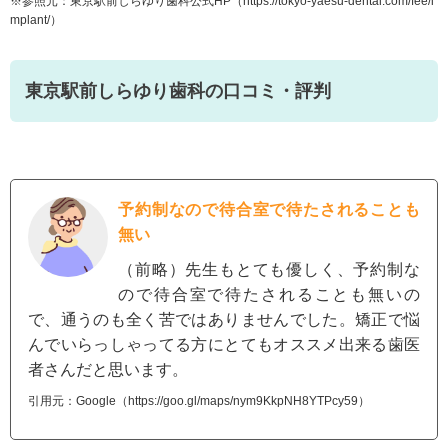
※参照元：東京駅前しらゆり歯科公式HP（
https://tokyo-yaesu-dental.com/fee/i
mplant/
）
東京駅前しらゆり歯科の口コミ・評判
予約制なので待合室で待たされることも
無い
（前略）先生もとても優しく、予約制な
ので待合室で待たされることも無いの
で、通うのも全く苦ではありませんでした。矯正で悩
んでいらっしゃってる方にとてもオススメ出来る歯医
者さんだと思います。
引用元：Google（https://goo.gl/maps/nym9KkpNH8YTPcy59）