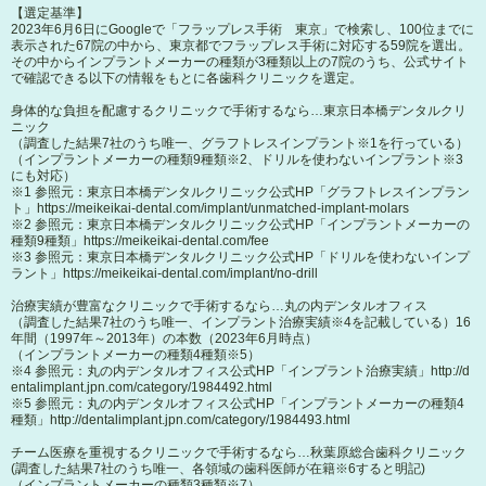
【選定基準】
2023年6月6日にGoogleで「フラップレス手術 東京」で検索し、100位までに
表示された67院の中から、東京都でフラップレス手術に対応する59院を選出。
その中からインプラントメーカーの種類が3種類以上の7院のうち、公式サイト
で確認できる以下の情報をもとに各歯科クリニックを選定。
身体的な負担を配慮するクリニックで手術するなら…東京日本橋デンタルクリ
ニック
（調査した結果7社のうち唯一、グラフトレスインプラント※1を行っている）
（インプラントメーカーの種類9種類※2、ドリルを使わないインプラント※3
にも対応）
※1 参照元：東京日本橋デンタルクリニック公式HP「グラフトレスインプラン
ト」
https://meikeikai-dental.com/implant/unmatched-implant-molars
※2 参照元：東京日本橋デンタルクリニック公式HP「インプラントメーカーの
種類9種類」
https://meikeikai-dental.com/fee
※3 参照元：東京日本橋デンタルクリニック公式HP「ドリルを使わないインプ
ラント」
https://meikeikai-dental.com/implant/no-drill
治療実績が豊富なクリニックで手術するなら…丸の内デンタルオフィス
（調査した結果7社のうち唯一、インプラント治療実績※4を記載している）16
年間（1997年～2013年）の本数（2023年6月時点）
（インプラントメーカーの種類4種類※5）
※4 参照元：丸の内デンタルオフィス公式HP「インプラント治療実績」
http://d
entalimplant.jpn.com/category/1984492.html
※5 参照元：丸の内デンタルオフィス公式HP「インプラントメーカーの種類4
種類」
http://dentalimplant.jpn.com/category/1984493.html
チーム医療を重視するクリニックで手術するなら…秋葉原総合歯科クリニック
(調査した結果7社のうち唯一、各領域の歯科医師が在籍※6すると明記)
（インプラントメーカーの種類3種類※7）