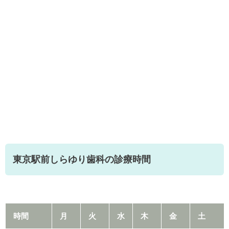
東京駅前しらゆり歯科の診療時間
時間
月
火
水
木
金
土