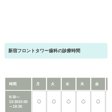
新宿フロントタワー歯科の診療時間
時間
月
火
水
木
金
9:30～
13:3015:00
◯
◯
◯
◯
◯
～19:30