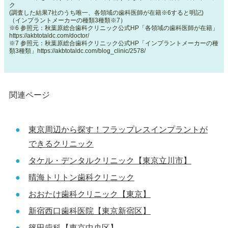
ク
(調査した結果7社のうち唯一、各領域の歯科医師が在籍※6すると明記)
（インプラントメーカーの種類3種類※7）
※6 参照元：秋葉原総合歯科クリニック公式HP「各領域の歯科医師が在籍」
https://akbtotaldc.com/doctor/
※7 参照元：秋葉原総合歯科クリニック公式HP「インプラントメーカーの種
類3種類」
https://akbtotaldc.com/blog_clinic/2578/
関連ページ
東京周辺から探す！フラップレスインプラントが
できるクリニック
タケル・デンタルクリニック【東京立川市】
晴海トリトン歯科クリニック
おおたけ歯科クリニック【東京】
新宿西口歯科医院【東京新宿区】
篠田歯科【東京中央区】