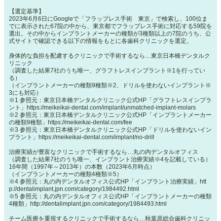
【選定基準】
2023年6月6日にGoogleで「フラップレス手術 東京」で検索し、100位ま
でに表示された67院の中から、東京都でフラップレス手術に対応する59院を
選出。その中からインプラントメーカーの種類が3種類以上の7院のうち、公
式サイトで確認できる以下の情報をもとに各歯科クリニックを選定。
身体的な負担を配慮するクリニックで手術するなら…東京日本橋デンタルク
リニック
（調査した結果7社のうち唯一、グラフトレスインプラント※1を行ってい
る）
（インプラントメーカーの種類9種類※2、ドリルを使わないインプラント※
3にも対応）
※1 参照元：東京日本橋デンタルクリニック公式HP「グラフトレスインプラ
ント」
https://meikeikai-dental.com/implant/unmatched-implant-molars
※2 参照元：東京日本橋デンタルクリニック公式HP「インプラントメーカー
の種類9種類」
https://meikeikai-dental.com/fee
※3 参照元：東京日本橋デンタルクリニック公式HP「ドリルを使わないイン
プラント」
https://meikeikai-dental.com/implant/no-drill
治療実績が豊富なクリニックで手術するなら…丸の内デンタルオフィス
（調査した結果7社のうち唯一、インプラント治療実績※4を記載している）
16年間（1997年～2013年）の本数（2023年6月時点）
（インプラントメーカーの種類4種類※5）
※4 参照元：丸の内デンタルオフィス公式HP「インプラント治療実績」
htt
p://dentalimplant.jpn.com/category/1984492.html
※5 参照元：丸の内デンタルオフィス公式HP「インプラントメーカーの種類
4種類」
http://dentalimplant.jpn.com/category/1984493.html
チーム医療を重視するクリニックで手術するなら…秋葉原総合歯科クリニッ